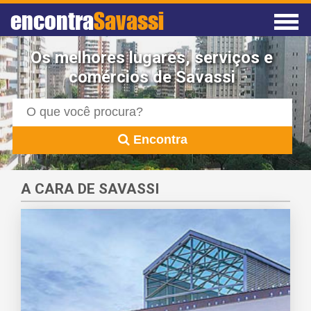
encontra
Savassi
Os melhores lugares, serviços e
comércios de Savassi
Encontra
A CARA DE SAVASSI