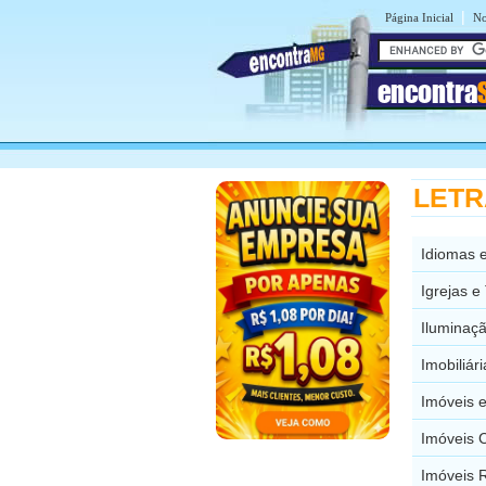
|
Página Inicial
No
encontra
LETRA
Idiomas 
Igrejas 
Iluminaç
Imobiliár
Imóveis 
Imóveis 
Imóveis 