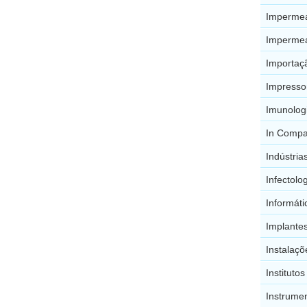
Impermea
Impermea
Importaç
Impresso
Imunolog
In Compa
Indústria
Infectolo
Informát
Implante
Instalaçõ
Instituto
Instrume