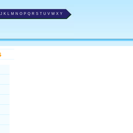
J
K
L
M
N
O
P
Q
R
S
T
U
V
W
X
Y
s