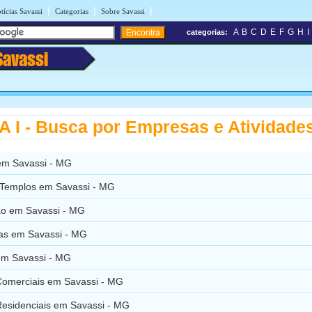
|
|
|
tícias Savassi
Categorias
Sobre Savassi
A
B
C
D
E
F
G
H
I
categorias:
Savassi
 I - Busca por Empresas e Atividade
em Savassi - MG
e Templos em Savassi - MG
ão em Savassi - MG
ias em Savassi - MG
em Savassi - MG
Comerciais em Savassi - MG
Residenciais em Savassi - MG