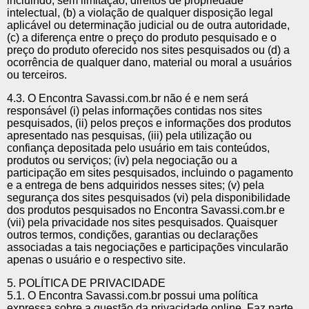
incluindo, sem limitação, direitos de propriedade
intelectual, (b) a violação de qualquer disposição legal
aplicável ou determinação judicial ou de outra autoridade,
(c) a diferença entre o preço do produto pesquisado e o
preço do produto oferecido nos sites pesquisados ou (d) a
ocorrência de qualquer dano, material ou moral a usuários
ou terceiros.
4.3. O Encontra Savassi.com.br não é e nem será
responsável (i) pelas informações contidas nos sites
pesquisados, (ii) pelos preços e informações dos produtos
apresentado nas pesquisas, (iii) pela utilização ou
confiança depositada pelo usuário em tais conteúdos,
produtos ou serviços; (iv) pela negociação ou a
participação em sites pesquisados, incluindo o pagamento
e a entrega de bens adquiridos nesses sites; (v) pela
segurança dos sites pesquisados (vi) pela disponibilidade
dos produtos pesquisados no Encontra Savassi.com.br e
(vii) pela privacidade nos sites pesquisados. Quaisquer
outros termos, condições, garantias ou declarações
associadas a tais negociações e participações vincularão
apenas o usuário e o respectivo site.
5. POLÍTICA DE PRIVACIDADE
5.1. O Encontra Savassi.com.br possui uma política
expressa sobre a questão da privacidade online. Faz parte