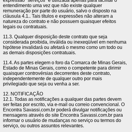
expressão "serviços" é utilizada apenas para facilitar o
entendimento uma vez que não existe qualquer
remuneração por parte do usuário, salvo o disposto na
cláusula 4.1.. Tais títulos e expressões não alteram a
natureza do contrato e não possuem quaisquer efeitos
legais ou contratuais.
11.3. Qualquer disposição deste contrato que seja
considerada proibida, inválida ou inexeqüível em nenhuma
hipótese invalidará ou afetará o mesmo como um todo ou
as demais disposições contratuais.
11.4. As partes elegem o foro da Comarca de Minas Gerais,
Estado de Minas Gerais, como o competente para dirimir
quaisquer controvérsias decorrentes deste contrato,
independentemente de qualquer outro por mais
privilegiado que seja ou venha a ser.
12. NOTIFICAÇÃO
12.1. Todas as notificações a qualquer das partes devem
ser feitas por escrito, via e-mail ou correio convencional. O
Encontra Savassi.com.br poderá divulgar notificações ou
mensagens através do site Encontra Savassi.com.br para
informar o usuário de mudanças no serviço ou termos do
serviço, ou outros assuntos relevantes.