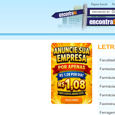
|
Página Inicial
No
encontra
LETRA
Faculdad
Fantasia
Farmácia
Farmácia
Farmácia
Faxineir
Ferragem