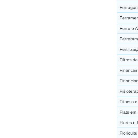
Ferragen
Ferramen
Ferro e 
Ferroram
Fertiliz
Filtros 
Financei
Financia
Fisioter
Fitness 
Flats em
Flores e 
Floricult