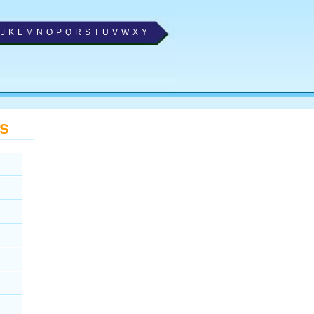
J
K
L
M
N
O
P
Q
R
S
T
U
V
W
X
Y
es