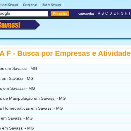
|
|
|
tícias Savassi
Categorias
Sobre Savassi
A
B
C
D
E
F
G
H
I
categorias:
Savassi
 F - Busca por Empresas e Atividad
es em Savassi - MG
s em Savassi - MG
s em Savassi - MG
s de Manipulação em Savassi - MG
s Homeopáticas em Savassi - MG
a em Savassi - MG
 em Savassi - MG