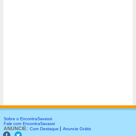
Sobre o EncontraSavassi
Fale com EncontraSavassi
ANUNCIE:
|
Com Destaque
Anuncie Grátis